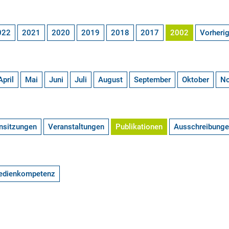
022
2021
2020
2019
2018
2017
2002
Vorheri
April
Mai
Juni
Juli
August
September
Oktober
N
nsitzungen
Veranstaltungen
Publikationen
Ausschreibung
edienkompetenz