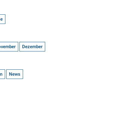
ge
ovember
Dezember
en
News