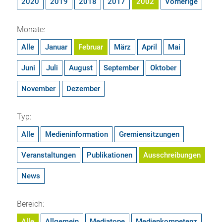
2020
2019
2018
2017
2002
Vorherige
Monate:
Alle
Januar
Februar
März
April
Mai
Juni
Juli
August
September
Oktober
November
Dezember
Typ:
Alle
Medieninformation
Gremiensitzungen
Veranstaltungen
Publikationen
Ausschreibungen
News
Bereich:
Alle
Allgemein
Mediatope
Medienkompetenz