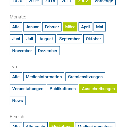
2020
2019
2018
2017
2002
Vorherige
Monate:
Alle
Januar
Februar
März
April
Mai
Juni
Juli
August
September
Oktober
November
Dezember
Typ:
Alle
Medieninformation
Gremiensitzungen
Veranstaltungen
Publikationen
Ausschreibungen
News
Bereich:
Alle
Allgemein
Mediatope
Medienkompetenz