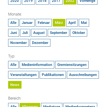
2020
2019
2018
2017
2002
Vorherige
Monate:
Alle
Januar
Februar
März
April
Mai
Juni
Juli
August
September
Oktober
November
Dezember
Typ:
Alle
Medieninformation
Gremiensitzungen
Veranstaltungen
Publikationen
Ausschreibungen
News
Bereich:
Alle
Allgemein
Mediatope
Medienkompetenz