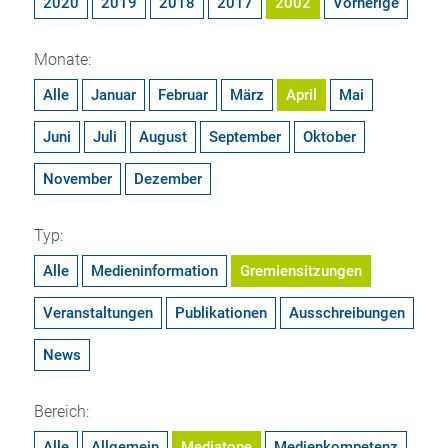
2020
2019
2018
2017
2002
Vorherige
Monate:
Alle
Januar
Februar
März
April
Mai
Juni
Juli
August
September
Oktober
November
Dezember
Typ:
Alle
Medieninformation
Gremiensitzungen
Veranstaltungen
Publikationen
Ausschreibungen
News
Bereich:
Alle
Allgemein
Mediatope
Medienkompetenz