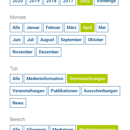
2020
2019
2018
2017
2002
Vorherige
Monate:
Alle
Januar
Februar
März
April
Mai
Juni
Juli
August
September
Oktober
November
Dezember
Typ:
Alle
Medieninformation
Gremiensitzungen
Veranstaltungen
Publikationen
Ausschreibungen
News
Bereich:
Alle
Allgemein
Mediatope
Medienkompetenz