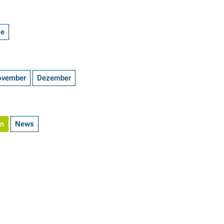
ge
ovember
Dezember
en
News