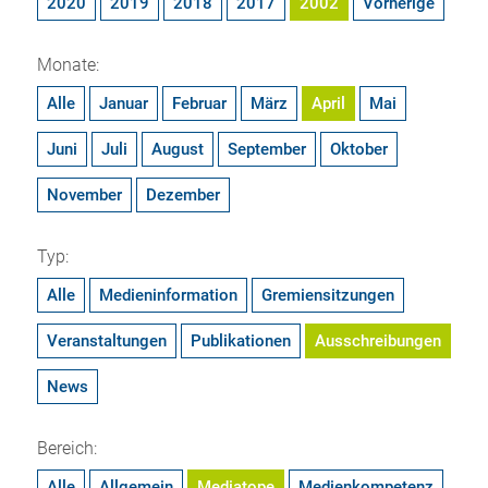
2020
2019
2018
2017
2002
Vorherige
Monate:
Alle
Januar
Februar
März
April
Mai
Juni
Juli
August
September
Oktober
November
Dezember
Typ:
Alle
Medieninformation
Gremiensitzungen
Veranstaltungen
Publikationen
Ausschreibungen
News
Bereich:
Alle
Allgemein
Mediatope
Medienkompetenz