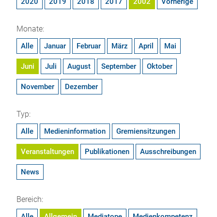
2020
2019
2018
2017
2002
Vorherige
Monate:
Alle
Januar
Februar
März
April
Mai
Juni
Juli
August
September
Oktober
November
Dezember
Typ:
Alle
Medieninformation
Gremiensitzungen
Veranstaltungen
Publikationen
Ausschreibungen
News
Bereich:
Alle
Allgemein
Mediatope
Medienkompetenz