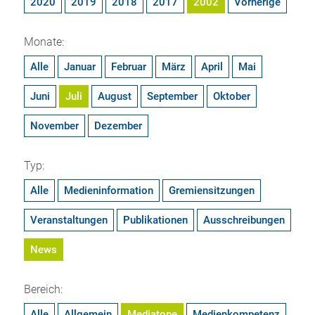
2020
2019
2018
2017
2002
Vorherige
Monate:
Alle
Januar
Februar
März
April
Mai
Juni
Juli
August
September
Oktober
November
Dezember
Typ:
Alle
Medieninformation
Gremiensitzungen
Veranstaltungen
Publikationen
Ausschreibungen
News
Bereich:
Alle
Allgemein
Mediatope
Medienkompetenz