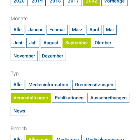
2020
2019
2018
2017
2002
Vorherige
Monate:
Alle
Januar
Februar
März
April
Mai
Juni
Juli
August
September
Oktober
November
Dezember
Typ:
Alle
Medieninformation
Gremiensitzungen
Veranstaltungen
Publikationen
Ausschreibungen
News
Bereich:
Alle
Allgemein
Mediatope
Medienkompetenz