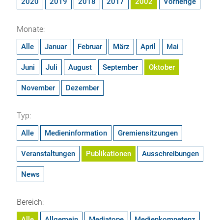
2020
2019
2018
2017
2002
Vorherige
Monate:
Alle
Januar
Februar
März
April
Mai
Juni
Juli
August
September
Oktober
November
Dezember
Typ:
Alle
Medieninformation
Gremiensitzungen
Veranstaltungen
Publikationen
Ausschreibungen
News
Bereich:
Alle
Allgemein
Mediatope
Medienkompetenz