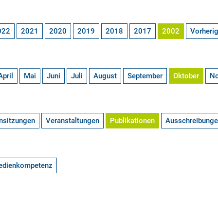
022
2021
2020
2019
2018
2017
2002
Vorheri
April
Mai
Juni
Juli
August
September
Oktober
N
nsitzungen
Veranstaltungen
Publikationen
Ausschreibung
edienkompetenz