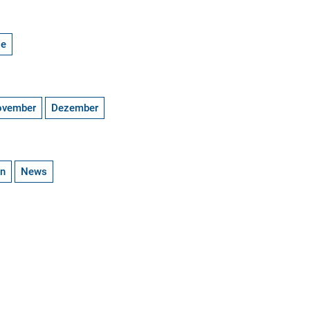
ge
ovember
Dezember
en
News