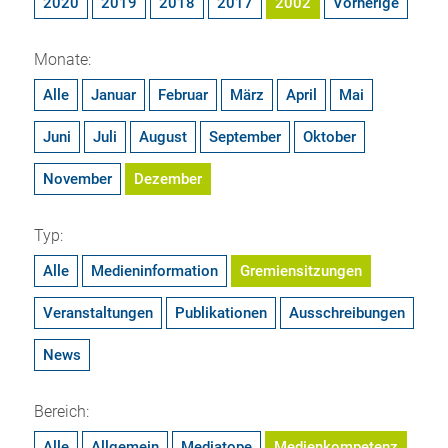
2020
2019
2018
2017
2002
Vorherige
Monate:
Alle
Januar
Februar
März
April
Mai
Juni
Juli
August
September
Oktober
November
Dezember
Typ:
Alle
Medieninformation
Gremiensitzungen
Veranstaltungen
Publikationen
Ausschreibungen
News
Bereich:
Alle
Allgemein
Mediatope
Medienkompetenz