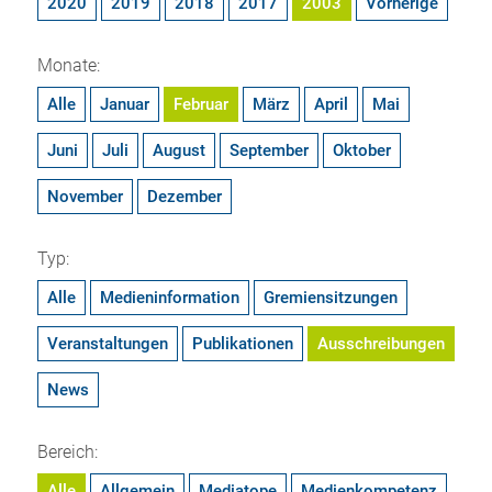
2020
2019
2018
2017
2003
Vorherige
Monate:
Alle
Januar
Februar
März
April
Mai
Juni
Juli
August
September
Oktober
November
Dezember
Typ:
Alle
Medieninformation
Gremiensitzungen
Veranstaltungen
Publikationen
Ausschreibungen
News
Bereich:
Alle
Allgemein
Mediatope
Medienkompetenz