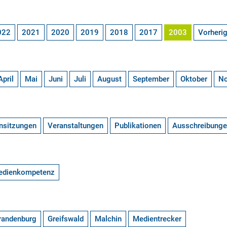
022
2021
2020
2019
2018
2017
2003
Vorheri
April
Mai
Juni
Juli
August
September
Oktober
N
nsitzungen
Veranstaltungen
Publikationen
Ausschreibung
edienkompetenz
randenburg
Greifswald
Malchin
Medientrecker