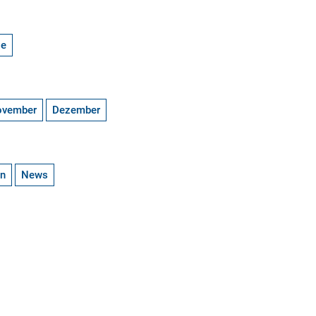
ge
ovember
Dezember
en
News