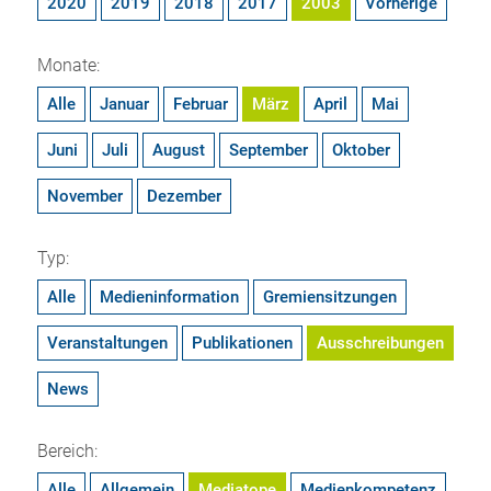
2020
2019
2018
2017
2003
Vorherige
Monate:
Alle
Januar
Februar
März
April
Mai
Juni
Juli
August
September
Oktober
November
Dezember
Typ:
Alle
Medieninformation
Gremiensitzungen
Veranstaltungen
Publikationen
Ausschreibungen
News
Bereich:
Alle
Allgemein
Mediatope
Medienkompetenz