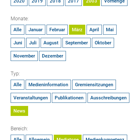
2020
2019
2018
2017
2003
Vorherige
Monate:
Alle
Januar
Februar
März
April
Mai
Juni
Juli
August
September
Oktober
November
Dezember
Typ:
Alle
Medieninformation
Gremiensitzungen
Veranstaltungen
Publikationen
Ausschreibungen
News
Bereich:
Alle
Allgemein
Mediatope
Medienkompetenz