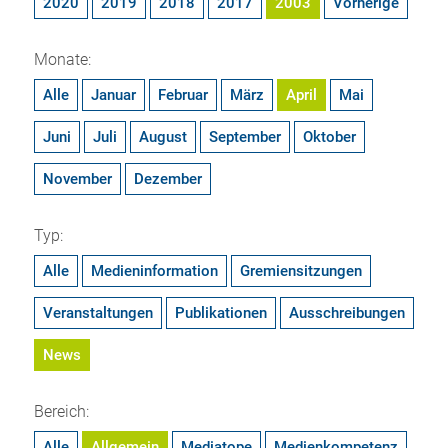
2020
2019
2018
2017
2003
Vorherige
Monate:
Alle
Januar
Februar
März
April
Mai
Juni
Juli
August
September
Oktober
November
Dezember
Typ:
Alle
Medieninformation
Gremiensitzungen
Veranstaltungen
Publikationen
Ausschreibungen
News
Bereich:
Alle
Allgemein
Mediatope
Medienkompetenz