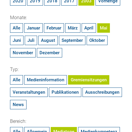
2020
2019
2018
2017
2003
Vorherige
Monate:
Alle
Januar
Februar
März
April
Mai
Juni
Juli
August
September
Oktober
November
Dezember
Typ:
Alle
Medieninformation
Gremiensitzungen
Veranstaltungen
Publikationen
Ausschreibungen
News
Bereich:
Alle
Allgemein
Mediatope
Medienkompetenz