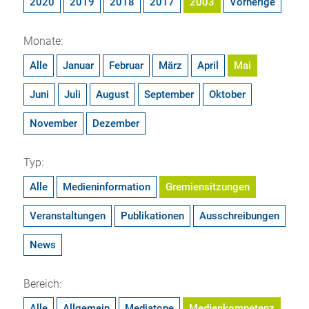
2020
2019
2018
2017
2003
Vorherige
Monate:
Alle
Januar
Februar
März
April
Mai
Juni
Juli
August
September
Oktober
November
Dezember
Typ:
Alle
Medieninformation
Gremiensitzungen
Veranstaltungen
Publikationen
Ausschreibungen
News
Bereich:
Alle
Allgemein
Mediatope
Medienkompetenz