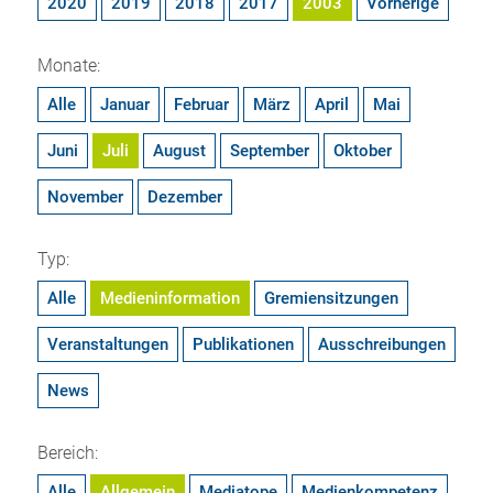
2020
2019
2018
2017
2003
Vorherige
Monate:
Alle
Januar
Februar
März
April
Mai
Juni
Juli
August
September
Oktober
November
Dezember
Typ:
Alle
Medieninformation
Gremiensitzungen
Veranstaltungen
Publikationen
Ausschreibungen
News
Bereich:
Alle
Allgemein
Mediatope
Medienkompetenz