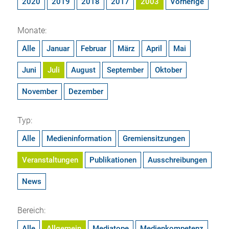
2020
2019
2018
2017
2003
Vorherige
Monate:
Alle
Januar
Februar
März
April
Mai
Juni
Juli
August
September
Oktober
November
Dezember
Typ:
Alle
Medieninformation
Gremiensitzungen
Veranstaltungen
Publikationen
Ausschreibungen
News
Bereich:
Alle
Allgemein
Mediatope
Medienkompetenz