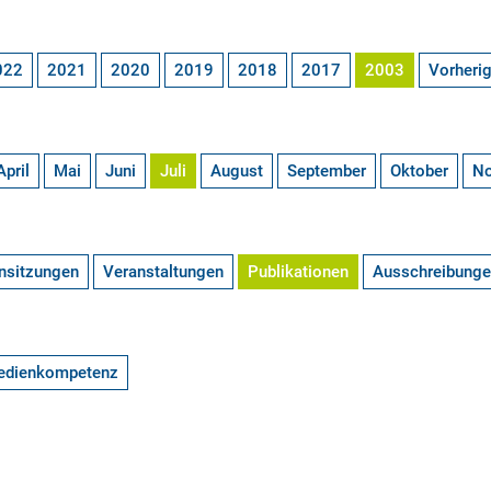
022
2021
2020
2019
2018
2017
2003
Vorheri
April
Mai
Juni
Juli
August
September
Oktober
N
nsitzungen
Veranstaltungen
Publikationen
Ausschreibung
edienkompetenz