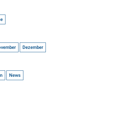
ge
ovember
Dezember
en
News