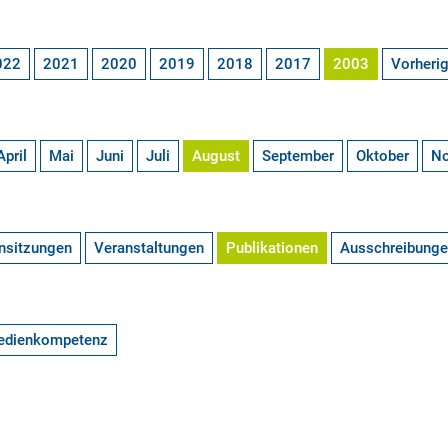
022
2021
2020
2019
2018
2017
2003
Vorheri
April
Mai
Juni
Juli
August
September
Oktober
N
nsitzungen
Veranstaltungen
Publikationen
Ausschreibung
edienkompetenz