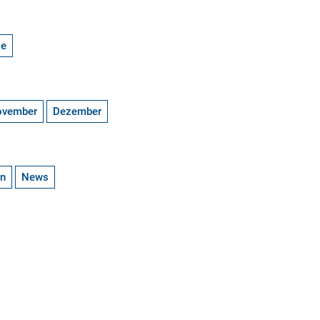
ge
ovember
Dezember
en
News