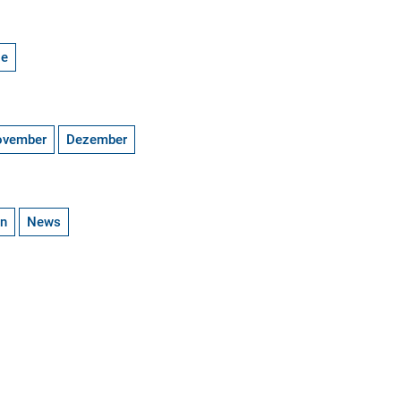
ge
ovember
Dezember
en
News