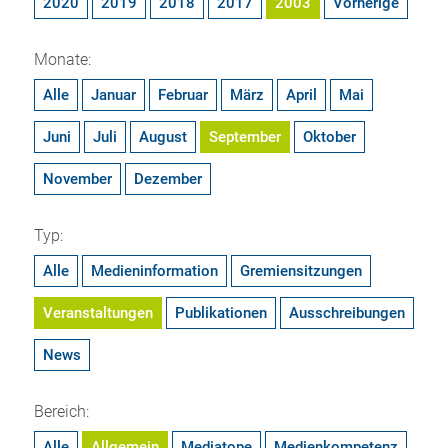
2020
2019
2018
2017
2003
Vorherige
Monate:
Alle
Januar
Februar
März
April
Mai
Juni
Juli
August
September
Oktober
November
Dezember
Typ:
Alle
Medieninformation
Gremiensitzungen
Veranstaltungen
Publikationen
Ausschreibungen
News
Bereich:
Alle
Allgemein
Mediatope
Medienkompetenz