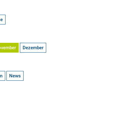
ge
ovember
Dezember
en
News