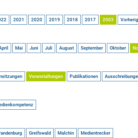
022
2021
2020
2019
2018
2017
2003
Vorheri
April
Mai
Juni
Juli
August
September
Oktober
N
nsitzungen
Veranstaltungen
Publikationen
Ausschreibung
edienkompetenz
randenburg
Greifswald
Malchin
Medientrecker