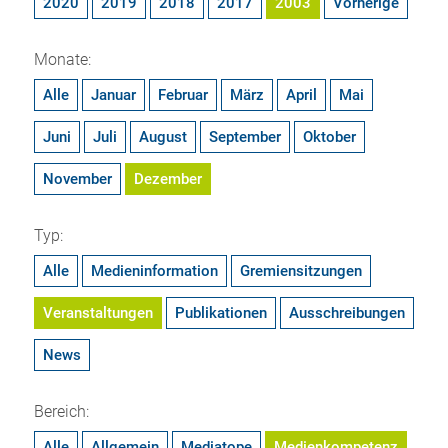
2020
2019
2018
2017
2003
Vorherige
Monate:
Alle
Januar
Februar
März
April
Mai
Juni
Juli
August
September
Oktober
November
Dezember
Typ:
Alle
Medieninformation
Gremiensitzungen
Veranstaltungen
Publikationen
Ausschreibungen
News
Bereich:
Alle
Allgemein
Mediatope
Medienkompetenz