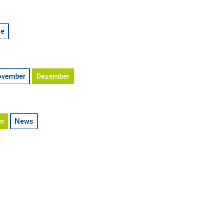
ge
ovember
Dezember
en
News