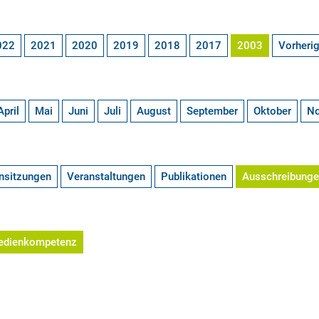
022
2021
2020
2019
2018
2017
2003
Vorheri
April
Mai
Juni
Juli
August
September
Oktober
N
nsitzungen
Veranstaltungen
Publikationen
Ausschreibung
edienkompetenz