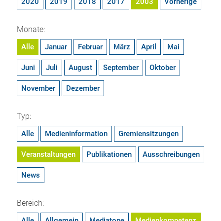
2020
2019
2018
2017
2003
Vorherige
Monate:
Alle
Januar
Februar
März
April
Mai
Juni
Juli
August
September
Oktober
November
Dezember
Typ:
Alle
Medieninformation
Gremiensitzungen
Veranstaltungen
Publikationen
Ausschreibungen
News
Bereich:
Alle
Allgemein
Mediatope
Medienkompetenz