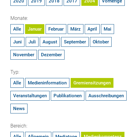
2020
2019
2018
2017
2004
Vorherige
Monate:
Alle
Januar
Februar
März
April
Mai
Juni
Juli
August
September
Oktober
November
Dezember
Typ:
Alle
Medieninformation
Gremiensitzungen
Veranstaltungen
Publikationen
Ausschreibungen
News
Bereich:
Alle
Allgemein
Mediatope
Medienkompetenz