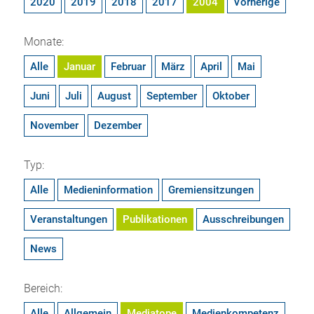
2020
2019
2018
2017
2004
Vorherige
Monate:
Alle
Januar
Februar
März
April
Mai
Juni
Juli
August
September
Oktober
November
Dezember
Typ:
Alle
Medieninformation
Gremiensitzungen
Veranstaltungen
Publikationen
Ausschreibungen
News
Bereich:
Alle
Allgemein
Mediatope
Medienkompetenz