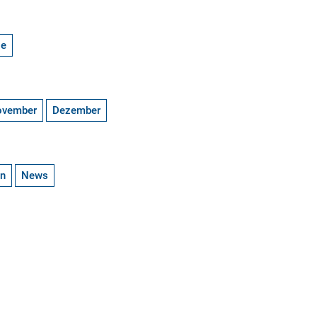
ge
ovember
Dezember
en
News