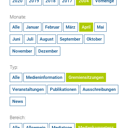
2020
2019
2018
2017
2004
Vorherige
Monate:
Alle
Januar
Februar
März
April
Mai
Juni
Juli
August
September
Oktober
November
Dezember
Typ:
Alle
Medieninformation
Gremiensitzungen
Veranstaltungen
Publikationen
Ausschreibungen
News
Bereich:
Alle
Allgemein
Mediatope
Medienkompetenz