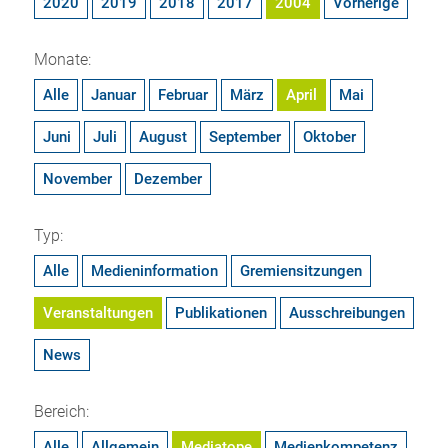
2020
2019
2018
2017
2004
Vorherige
Monate:
Alle
Januar
Februar
März
April
Mai
Juni
Juli
August
September
Oktober
November
Dezember
Typ:
Alle
Medieninformation
Gremiensitzungen
Veranstaltungen
Publikationen
Ausschreibungen
News
Bereich:
Alle
Allgemein
Mediatope
Medienkompetenz