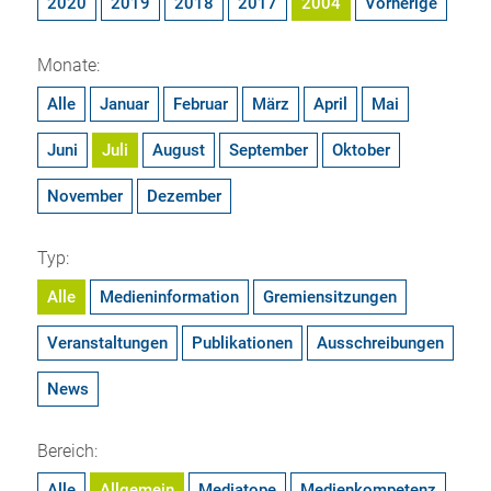
2020
2019
2018
2017
2004
Vorherige
Monate:
Alle
Januar
Februar
März
April
Mai
Juni
Juli
August
September
Oktober
November
Dezember
Typ:
Alle
Medieninformation
Gremiensitzungen
Veranstaltungen
Publikationen
Ausschreibungen
News
Bereich:
Alle
Allgemein
Mediatope
Medienkompetenz