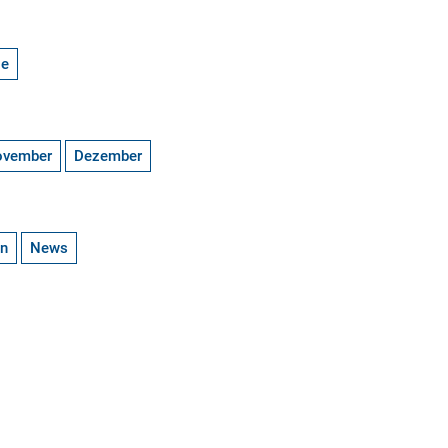
ge
ovember
Dezember
en
News