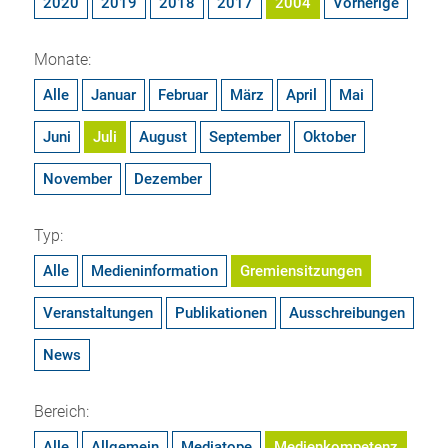
2020
2019
2018
2017
2004
Vorherige
Monate:
Alle
Januar
Februar
März
April
Mai
Juni
Juli
August
September
Oktober
November
Dezember
Typ:
Alle
Medieninformation
Gremiensitzungen
Veranstaltungen
Publikationen
Ausschreibungen
News
Bereich:
Alle
Allgemein
Mediatope
Medienkompetenz