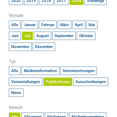
2020
2019
2018
2017
2004
Vorherige
Monate:
Alle
Januar
Februar
März
April
Mai
Juni
Juli
August
September
Oktober
November
Dezember
Typ:
Alle
Medieninformation
Gremiensitzungen
Veranstaltungen
Publikationen
Ausschreibungen
News
Bereich:
Alle
Allgemein
Mediatope
Medienkompetenz