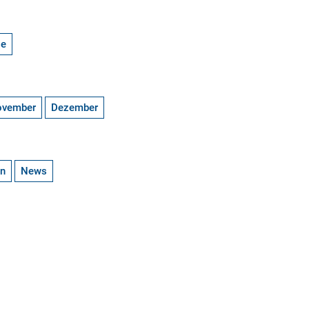
ge
ovember
Dezember
en
News