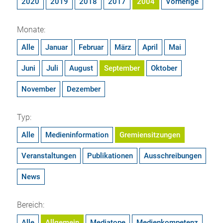
2020
2019
2018
2017
2004
Vorherige
Monate:
Alle
Januar
Februar
März
April
Mai
Juni
Juli
August
September
Oktober
November
Dezember
Typ:
Alle
Medieninformation
Gremiensitzungen
Veranstaltungen
Publikationen
Ausschreibungen
News
Bereich:
Alle
Allgemein
Mediatope
Medienkompetenz