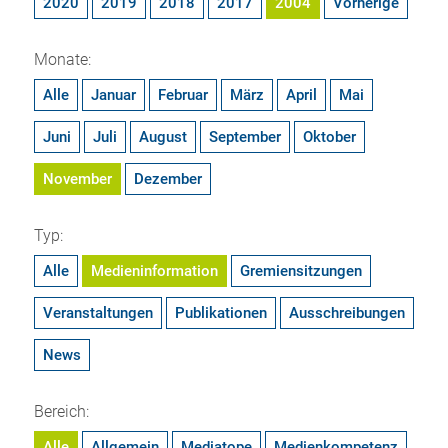
2020
2019
2018
2017
2004
Vorherige
Monate:
Alle
Januar
Februar
März
April
Mai
Juni
Juli
August
September
Oktober
November
Dezember
Typ:
Alle
Medieninformation
Gremiensitzungen
Veranstaltungen
Publikationen
Ausschreibungen
News
Bereich:
Alle
Allgemein
Mediatope
Medienkompetenz