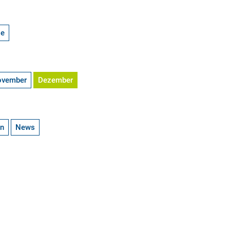
ge
ovember
Dezember
en
News