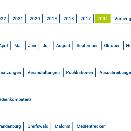
022
2021
2020
2019
2018
2017
2004
Vorheri
April
Mai
Juni
Juli
August
September
Oktober
N
nsitzungen
Veranstaltungen
Publikationen
Ausschreibung
edienkompetenz
randenburg
Greifswald
Malchin
Medientrecker