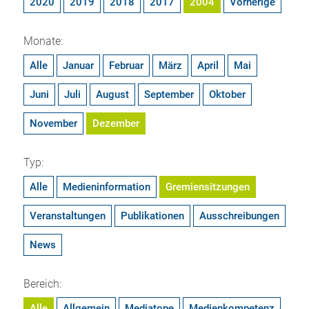
2020
2019
2018
2017
2004
Vorherige
Monate:
Alle
Januar
Februar
März
April
Mai
Juni
Juli
August
September
Oktober
November
Dezember
Typ:
Alle
Medieninformation
Gremiensitzungen
Veranstaltungen
Publikationen
Ausschreibungen
News
Bereich:
Alle
Allgemein
Mediatope
Medienkompetenz