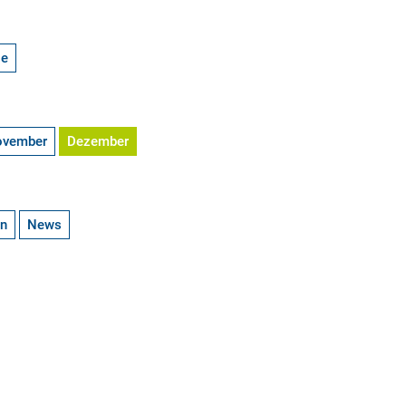
ge
ovember
Dezember
en
News