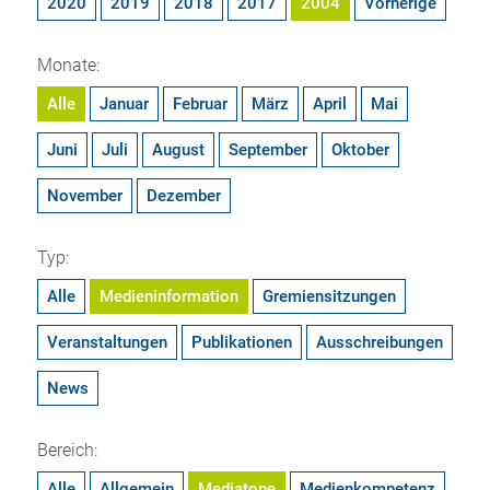
2020
2019
2018
2017
2004
Vorherige
Monate:
Alle
Januar
Februar
März
April
Mai
Juni
Juli
August
September
Oktober
November
Dezember
Typ:
Alle
Medieninformation
Gremiensitzungen
Veranstaltungen
Publikationen
Ausschreibungen
News
Bereich:
Alle
Allgemein
Mediatope
Medienkompetenz