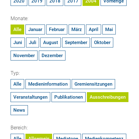
2020
2019
2018
2017
2004
Vorherige
Monate:
Alle
Januar
Februar
März
April
Mai
Juni
Juli
August
September
Oktober
November
Dezember
Typ:
Alle
Medieninformation
Gremiensitzungen
Veranstaltungen
Publikationen
Ausschreibungen
News
Bereich:
Alle
Allgemein
Mediatope
Medienkompetenz