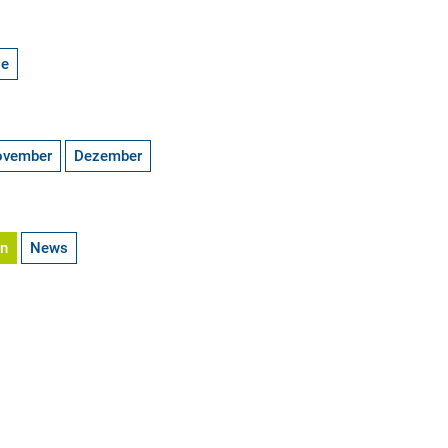
ge
ovember
Dezember
en
News