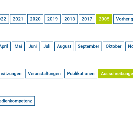
022
2021
2020
2019
2018
2017
2005
Vorheri
April
Mai
Juni
Juli
August
September
Oktober
N
nsitzungen
Veranstaltungen
Publikationen
Ausschreibung
edienkompetenz