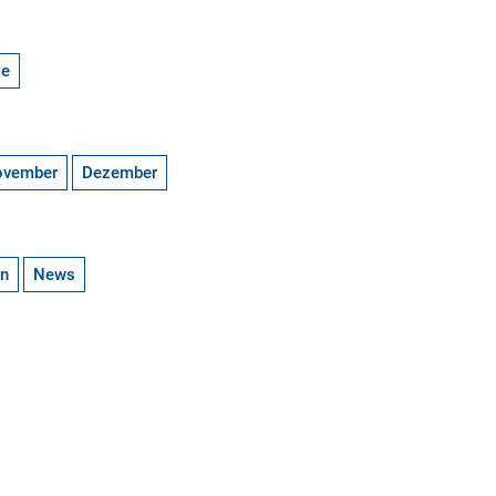
ge
ovember
Dezember
en
News